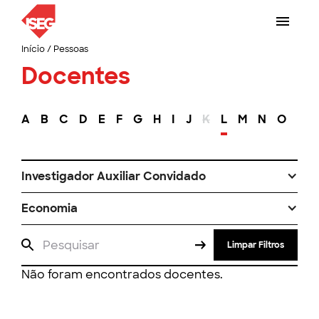
Início
/
Pessoas
Docentes
A
B
C
D
E
F
G
H
I
J
K
L
M
N
O
P
Investigador Auxiliar Convidado
Economia
Limpar Filtros
Não foram encontrados docentes.