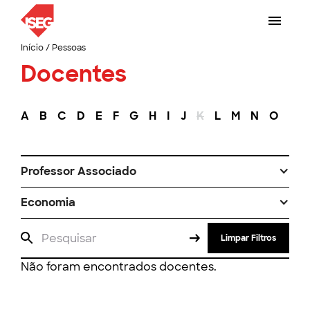
Início
/
Pessoas
Docentes
A
B
C
D
E
F
G
H
I
J
K
L
M
N
O
P
Professor Associado
Economia
Limpar Filtros
Não foram encontrados docentes.