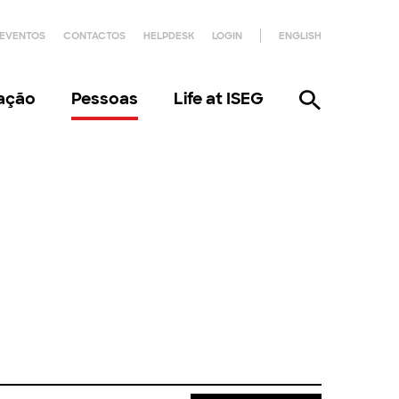
EVENTOS
CONTACTOS
HELPDESK
LOGIN
ENGLISH
gação
Pessoas
Life at ISEG