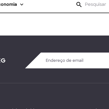
conomia
EG