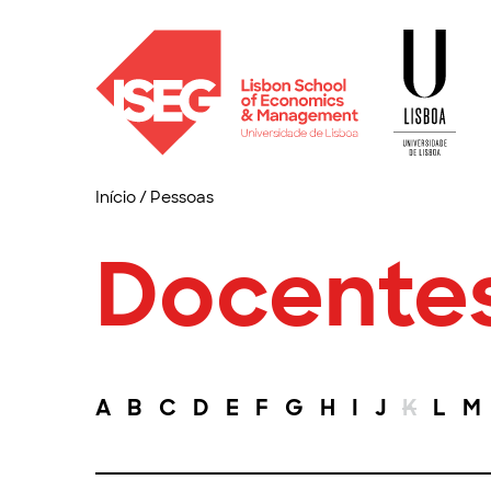
Início
/
Pessoas
Docente
A
B
C
D
E
F
G
H
I
J
K
L
M