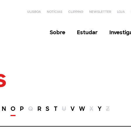
ULISBOA
NOTÍCIAS
CLIPPING
NEWSLETTER
LOJA
Sobre
Estudar
Investi
s
N
O
P
Q
R
S
T
U
V
W
X
Y
Z