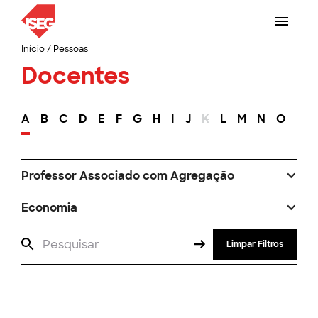
Início
/
Pessoas
Docentes
A
B
C
D
E
F
G
H
I
J
K
L
M
N
O
P
Professor Associado com Agregação
Economia
Limpar Filtros