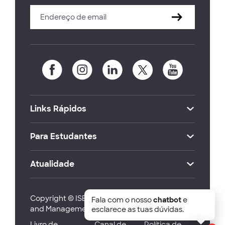
Links Rápidos
Para Estudantes
Atualidade
Copyright © ISEG Lisbon School of Economics
Fala com o nosso
chatbot
e
and Management 2026
esclarece as tuas dúvidas.
Livro de
Canal de
Política de