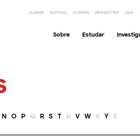
ULISBOA
NOTÍCIAS
CLIPPING
NEWSLETTER
LOJA
Sobre
Estudar
Investi
s
N
O
P
Q
R
S
T
U
V
W
X
Y
Z