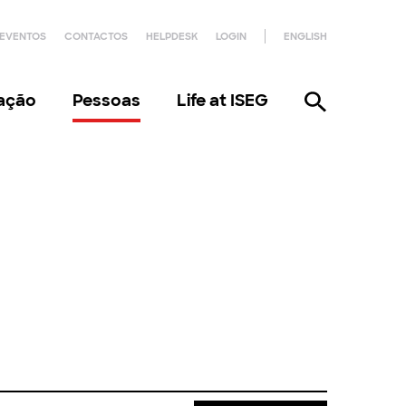
EVENTOS
CONTACTOS
HELPDESK
LOGIN
ENGLISH
gação
Pessoas
Life at ISEG