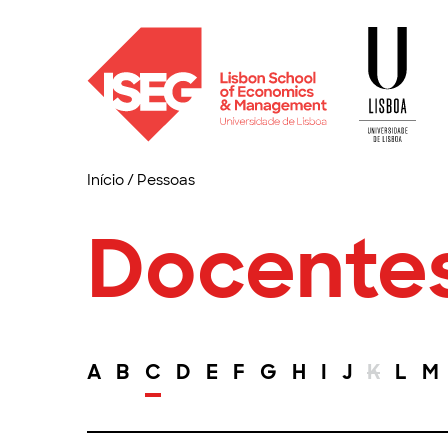
Início
/
Pessoas
Docente
A
B
C
D
E
F
G
H
I
J
K
L
M