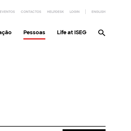
EVENTOS
CONTACTOS
HELPDESK
LOGIN
ENGLISH
gação
Pessoas
Life at ISEG