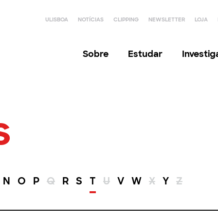
ULISBOA
NOTÍCIAS
CLIPPING
NEWSLETTER
LOJA
Sobre
Estudar
Investi
s
N
O
P
Q
R
S
T
U
V
W
X
Y
Z