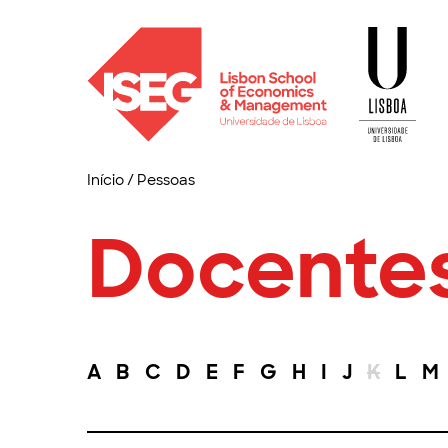
Início
/
Pessoas
Docente
A
B
C
D
E
F
G
H
I
J
K
L
M