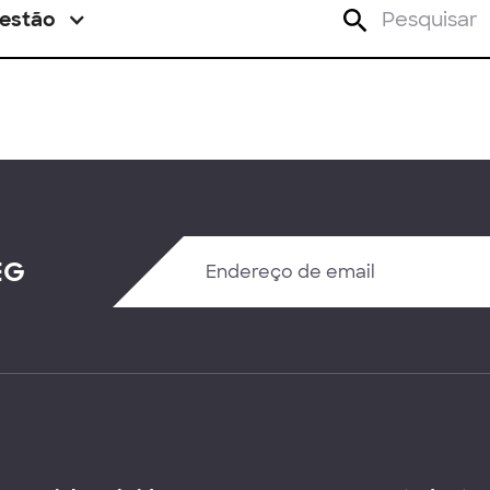
estão
EG