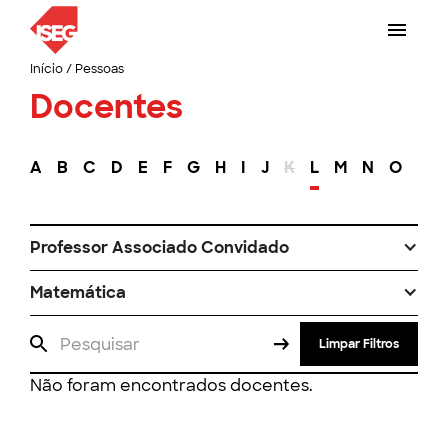
Início
/
Pessoas
Docentes
A
B
C
D
E
F
G
H
I
J
K
L
M
N
O
P
Professor Associado Convidado
Matemática
Limpar Filtros
Não foram encontrados docentes.