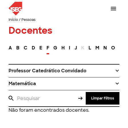
Início
/
Pessoas
Docentes
A
B
C
D
E
F
G
H
I
J
K
L
M
N
O
P
Professor Catedrático Convidado
Matemática
Limpar Filtros
Não foram encontrados docentes.