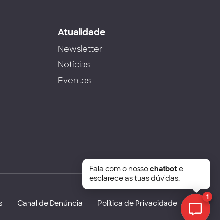
s
Atualidade
Newsletter
Notícias
Eventos
Fala com o nosso
chatbot
e
esclarece as tuas dúvidas.
1
s
Canal de Denúncia
Política de Privacidade
Chat