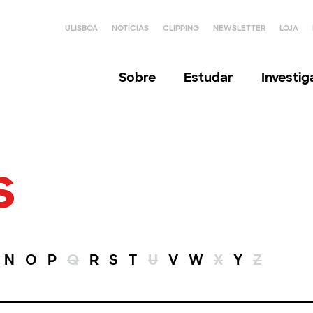
ULISBOA
NOTÍCIAS
CLIPPING
NEWSLETTER
LOJA
Sobre
Estudar
Investi
s
N
O
P
Q
R
S
T
U
V
W
X
Y
Z