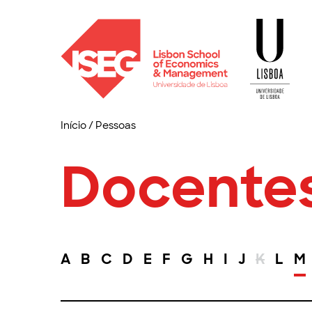
Início
/
Pessoas
Docente
A
B
C
D
E
F
G
H
I
J
K
L
M