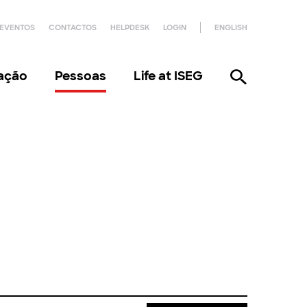
EVENTOS
CONTACTOS
HELPDESK
LOGIN
ENGLISH
gação
Pessoas
Life at ISEG