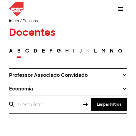
Início
/
Pessoas
Docentes
A
B
C
D
E
F
G
H
I
J
K
L
M
N
O
P
Professor Associado Convidado
Economia
Limpar Filtros