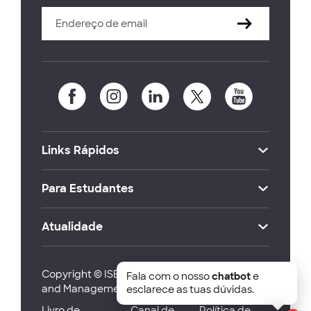
Links Rápidos
Para Estudantes
Atualidade
Copyright © ISEG Lisbon School of Economics
Fala com o nosso
chatbot
e
and Management 2026
esclarece as tuas dúvidas.
Livro de
Canal de
Política de