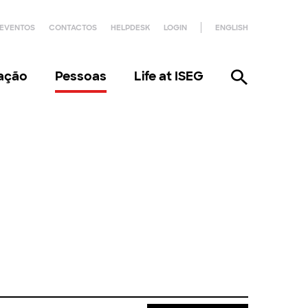
EVENTOS
CONTACTOS
HELPDESK
LOGIN
ENGLISH
gação
Pessoas
Life at ISEG