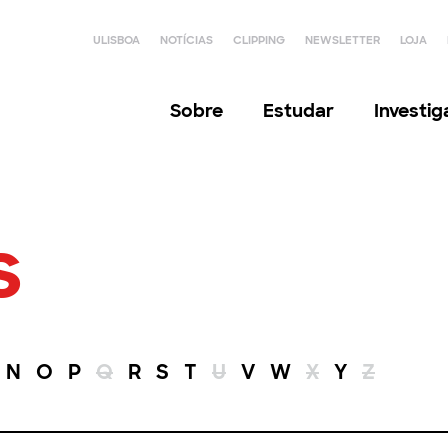
ULISBOA
NOTÍCIAS
CLIPPING
NEWSLETTER
LOJA
Sobre
Estudar
Investi
s
N
O
P
Q
R
S
T
U
V
W
X
Y
Z