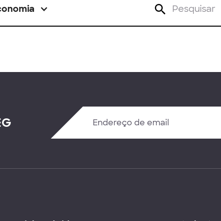
conomia
EG