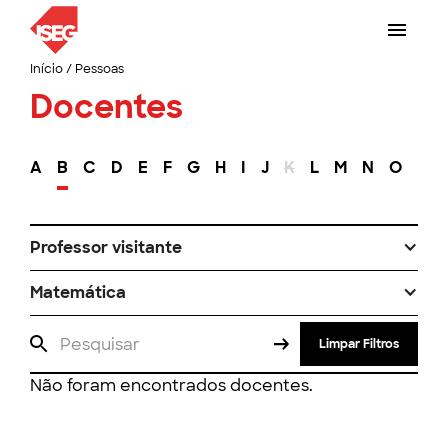
Início
/
Pessoas
Docentes
A
B
C
D
E
F
G
H
I
J
K
L
M
N
O
P
Professor visitante
Matemática
Limpar Filtros
Não foram encontrados docentes.