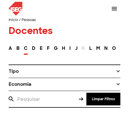
Início
/
Pessoas
Docentes
A
B
C
D
E
F
G
H
I
J
K
L
M
N
O
P
Tipo
Economia
Limpar Filtros