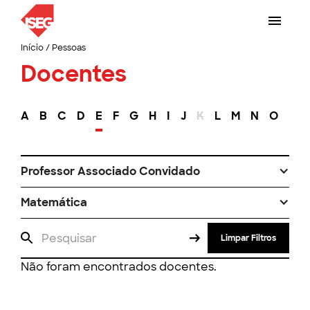
Início
/
Pessoas
Docentes
A
B
C
D
E
F
G
H
I
J
K
L
M
N
O
P
Professor Associado Convidado
Matemática
Limpar Filtros
Não foram encontrados docentes.