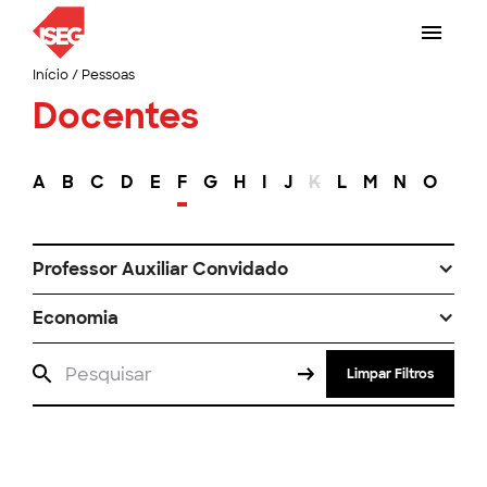
Início
/
Pessoas
Docentes
A
B
C
D
E
F
G
H
I
J
K
L
M
N
O
P
Professor Auxiliar Convidado
Economia
Limpar Filtros