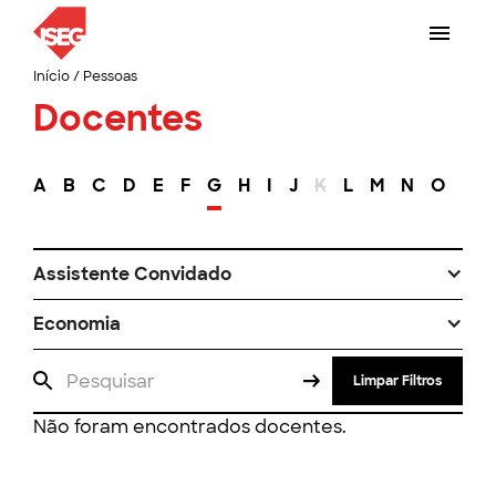
Início
/
Pessoas
Docentes
A
B
C
D
E
F
G
H
I
J
K
L
M
N
O
P
Assistente Convidado
Economia
Limpar Filtros
Não foram encontrados docentes.