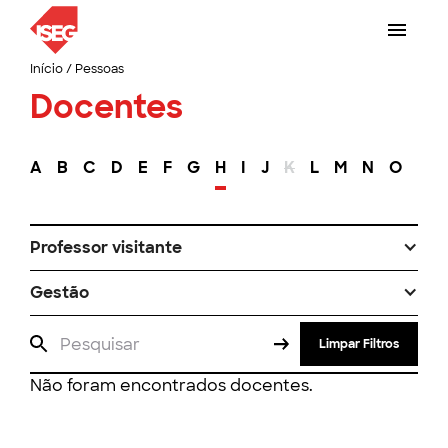
Início
/
Pessoas
Docentes
A
B
C
D
E
F
G
H
I
J
K
L
M
N
O
P
Professor visitante
Gestão
Limpar Filtros
Não foram encontrados docentes.