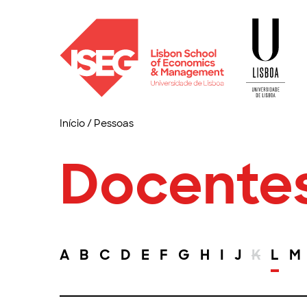
Início
/
Pessoas
Docente
A
B
C
D
E
F
G
H
I
J
K
L
M