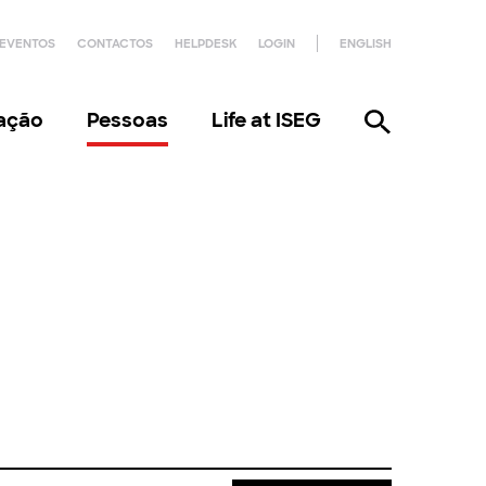
EVENTOS
CONTACTOS
HELPDESK
LOGIN
ENGLISH
gação
Pessoas
Life at ISEG