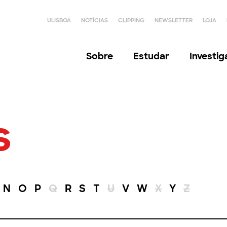
ULISBOA
NOTÍCIAS
CLIPPING
NEWSLETTER
LOJA
Sobre
Estudar
Investi
s
N
O
P
Q
R
S
T
U
V
W
X
Y
Z