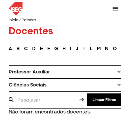
Início
/
Pessoas
Docentes
A
B
C
D
E
F
G
H
I
J
K
L
M
N
O
P
Professor Auxiliar
Ciências Sociais
Limpar Filtros
Não foram encontrados docentes.