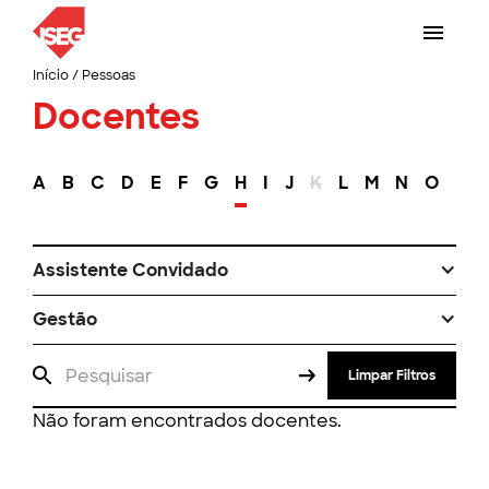
Início
/
Pessoas
Docentes
A
B
C
D
E
F
G
H
I
J
K
L
M
N
O
P
Assistente Convidado
Gestão
Limpar Filtros
Não foram encontrados docentes.