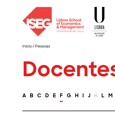
Início
/
Pessoas
Docente
A
B
C
D
E
F
G
H
I
J
K
L
M