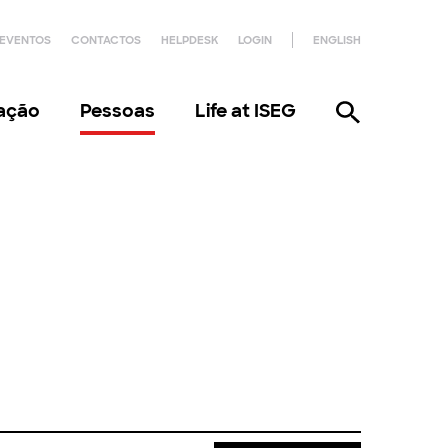
EVENTOS
CONTACTOS
HELPDESK
LOGIN
ENGLISH
gação
Pessoas
Life at ISEG