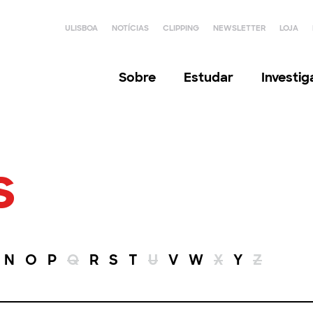
ULISBOA
NOTÍCIAS
CLIPPING
NEWSLETTER
LOJA
Sobre
Estudar
Investi
s
N
O
P
Q
R
S
T
U
V
W
X
Y
Z