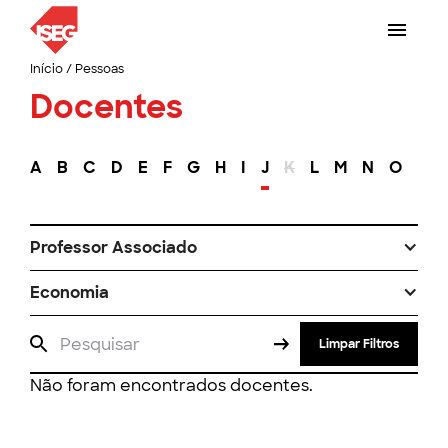
Início
/
Pessoas
Docentes
A
B
C
D
E
F
G
H
I
J
K
L
M
N
O
P
Professor Associado
Economia
Limpar Filtros
Não foram encontrados docentes.