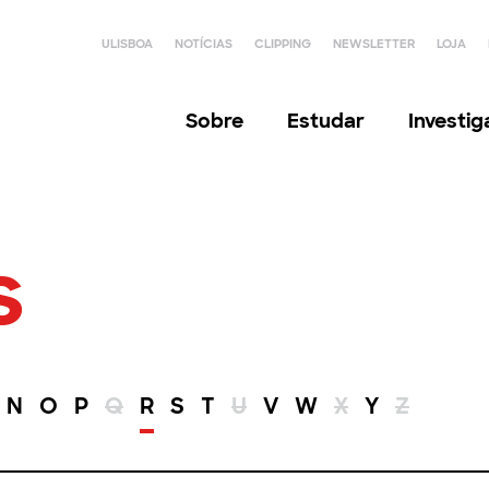
ULISBOA
NOTÍCIAS
CLIPPING
NEWSLETTER
LOJA
Sobre
Estudar
Investi
s
N
O
P
Q
R
S
T
U
V
W
X
Y
Z