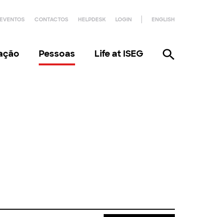
EVENTOS
CONTACTOS
HELPDESK
LOGIN
ENGLISH
gação
Pessoas
Life at ISEG