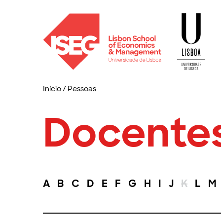
Início
/
Pessoas
Docente
A
B
C
D
E
F
G
H
I
J
K
L
M