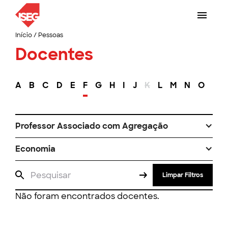
Início
/
Pessoas
Docentes
A
B
C
D
E
F
G
H
I
J
K
L
M
N
O
P
Professor Associado com Agregação
Economia
Limpar Filtros
Não foram encontrados docentes.