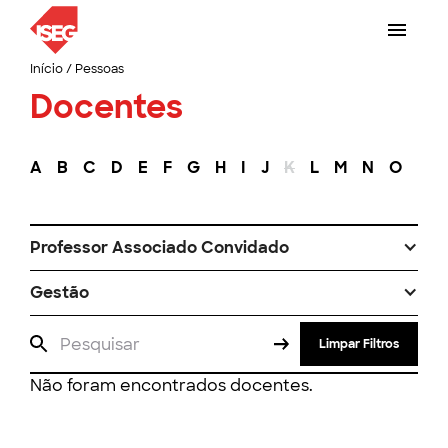
Início
/
Pessoas
Docentes
A
B
C
D
E
F
G
H
I
J
K
L
M
N
O
P
Professor Associado Convidado
Gestão
Limpar Filtros
Não foram encontrados docentes.