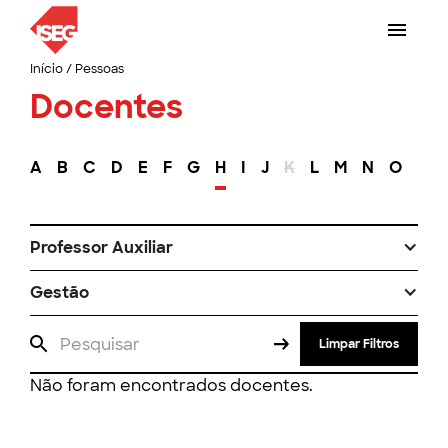
Início
/
Pessoas
Docentes
A
B
C
D
E
F
G
H
I
J
K
L
M
N
O
P
Professor Auxiliar
Gestão
Limpar Filtros
Não foram encontrados docentes.