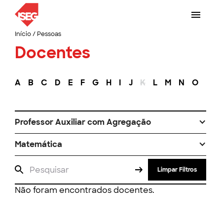
Início
/
Pessoas
Docentes
A
B
C
D
E
F
G
H
I
J
K
L
M
N
O
P
Professor Auxiliar com Agregação
Matemática
Limpar Filtros
Não foram encontrados docentes.