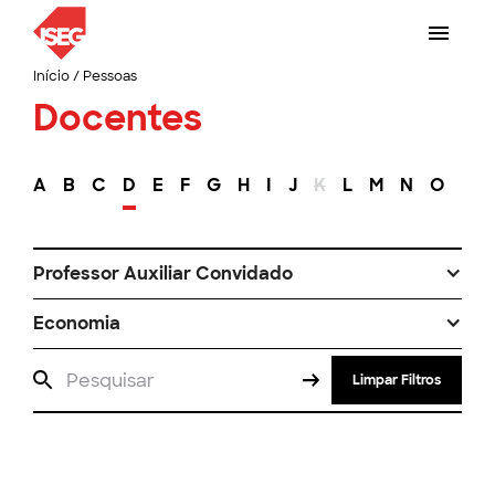
Início
/
Pessoas
Docentes
A
B
C
D
E
F
G
H
I
J
K
L
M
N
O
P
Professor Auxiliar Convidado
Economia
Limpar Filtros