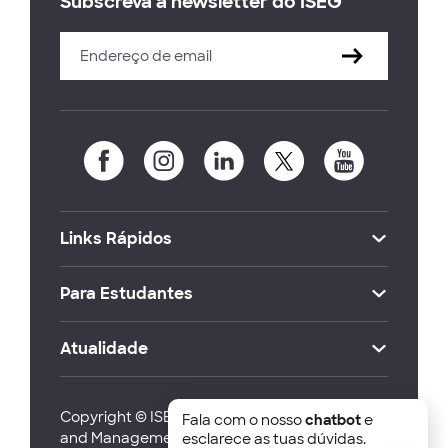
Subscreva a newsletter do ISEG
Links Rápidos
Para Estudantes
Atualidade
Copyright © ISEG Lisbon School of Economics
Fala com o nosso
chatbot
e
and Management 2026
esclarece as tuas dúvidas.