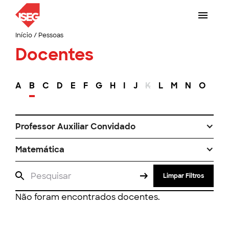
Início
/
Pessoas
Docentes
A
B
C
D
E
F
G
H
I
J
K
L
M
N
O
P
Professor Auxiliar Convidado
Matemática
Limpar Filtros
Não foram encontrados docentes.