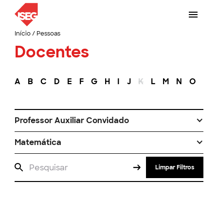
Início
/
Pessoas
Docentes
A
B
C
D
E
F
G
H
I
J
K
L
M
N
O
P
Professor Auxiliar Convidado
Matemática
Limpar Filtros