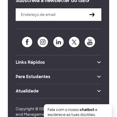
Subscreva a newsletter do ISEG
Links Rápidos
Para Estudantes
Atualidade
Copyright © ISEG Lisbon School of Economics
Fala com o nosso
chatbot
e
and Management 2026
esclarece as tuas dúvidas.