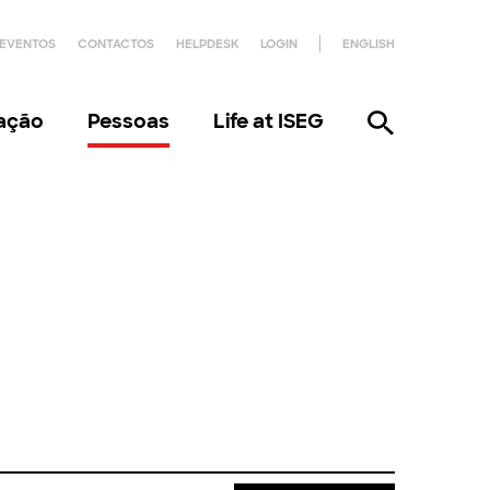
EVENTOS
CONTACTOS
HELPDESK
LOGIN
ENGLISH
gação
Pessoas
Life at ISEG