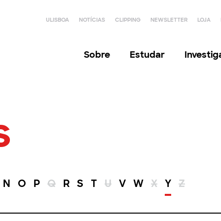
ULISBOA
NOTÍCIAS
CLIPPING
NEWSLETTER
LOJA
Sobre
Estudar
Investi
s
N
O
P
Q
R
S
T
U
V
W
X
Y
Z