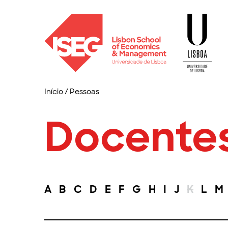
Início
/
Pessoas
Docente
A
B
C
D
E
F
G
H
I
J
K
L
M