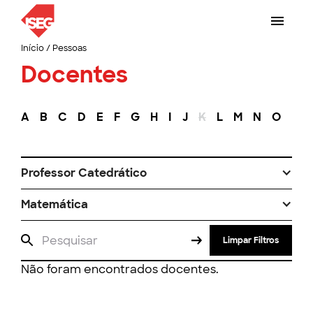
Início
/
Pessoas
Docentes
A
B
C
D
E
F
G
H
I
J
K
L
M
N
O
P
Professor Catedrático
Matemática
Limpar Filtros
Não foram encontrados docentes.