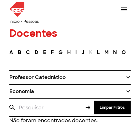
Início
/
Pessoas
Docentes
A
B
C
D
E
F
G
H
I
J
K
L
M
N
O
P
Professor Catedrático
Economia
Limpar Filtros
Não foram encontrados docentes.