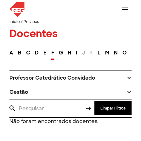
Início
/
Pessoas
Docentes
A
B
C
D
E
F
G
H
I
J
K
L
M
N
O
P
Professor Catedrático Convidado
Gestão
Limpar Filtros
Não foram encontrados docentes.