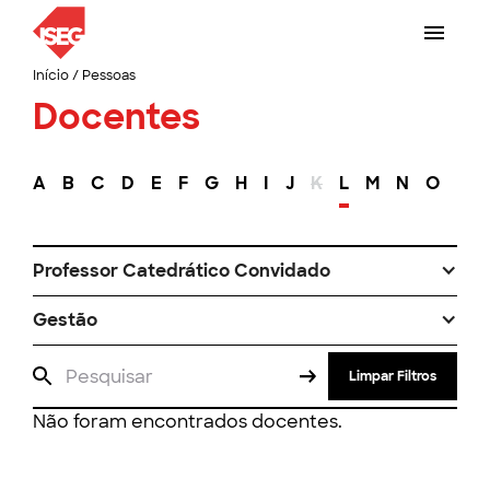
Início
/
Pessoas
Docentes
A
B
C
D
E
F
G
H
I
J
K
L
M
N
O
P
Professor Catedrático Convidado
Gestão
Limpar Filtros
Não foram encontrados docentes.