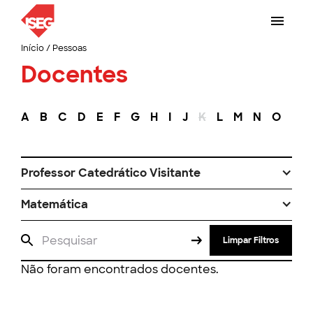
Início
/
Pessoas
Docentes
A
B
C
D
E
F
G
H
I
J
K
L
M
N
O
P
Professor Catedrático Visitante
Matemática
Limpar Filtros
Não foram encontrados docentes.