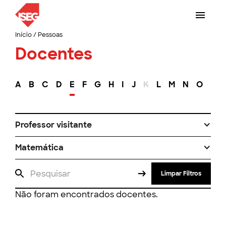
Início
/
Pessoas
Docentes
A
B
C
D
E
F
G
H
I
J
K
L
M
N
O
P
Professor visitante
Matemática
Limpar Filtros
Não foram encontrados docentes.