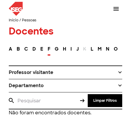
Início
/
Pessoas
Docentes
A
B
C
D
E
F
G
H
I
J
K
L
M
N
O
P
Professor visitante
Departamento
Limpar Filtros
Não foram encontrados docentes.