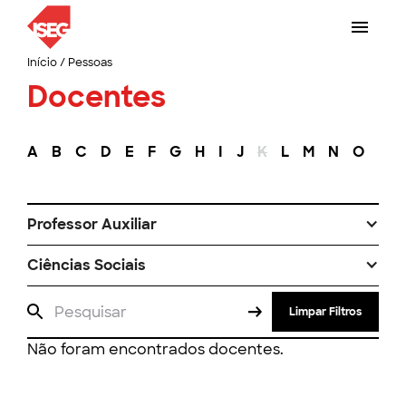
Início
/
Pessoas
Docentes
A
B
C
D
E
F
G
H
I
J
K
L
M
N
O
P
Professor Auxiliar
Ciências Sociais
Limpar Filtros
Não foram encontrados docentes.