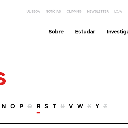
ULISBOA
NOTÍCIAS
CLIPPING
NEWSLETTER
LOJA
Sobre
Estudar
Investi
s
N
O
P
Q
R
S
T
U
V
W
X
Y
Z