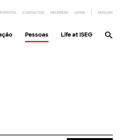
EVENTOS
CONTACTOS
HELPDESK
LOGIN
ENGLISH
gação
Pessoas
Life at ISEG