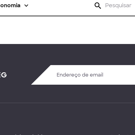
conomia
EG