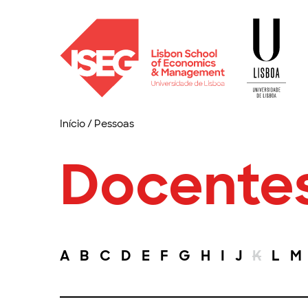
Início
/
Pessoas
Docente
A
B
C
D
E
F
G
H
I
J
K
L
M