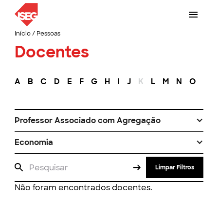
Início
/
Pessoas
Docentes
A
B
C
D
E
F
G
H
I
J
K
L
M
N
O
P
Professor Associado com Agregação
Economia
Limpar Filtros
Não foram encontrados docentes.