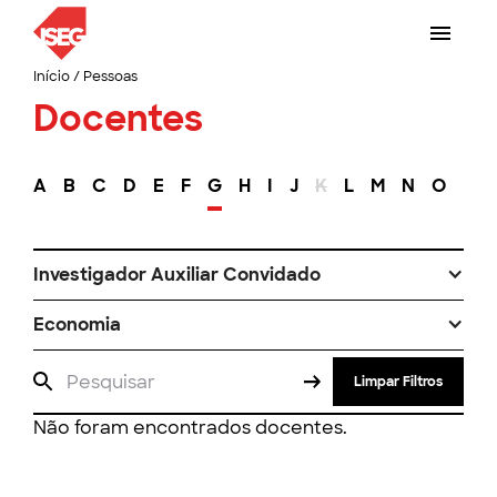
Início
/
Pessoas
Docentes
A
B
C
D
E
F
G
H
I
J
K
L
M
N
O
P
Investigador Auxiliar Convidado
Economia
Limpar Filtros
Não foram encontrados docentes.