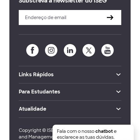
Subscreva a newsletter do ISEG
Links Rápidos
Para Estudantes
Atualidade
Copyright © ISEG Lisbon School of Economics
Fala com o nosso
chatbot
e
and Management 2026
esclarece as tuas dúvidas.