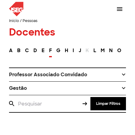
Início
/
Pessoas
Docentes
A
B
C
D
E
F
G
H
I
J
K
L
M
N
O
P
Professor Associado Convidado
Gestão
Limpar Filtros