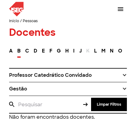
Início
/
Pessoas
Docentes
A
B
C
D
E
F
G
H
I
J
K
L
M
N
O
P
Professor Catedrático Convidado
Gestão
Limpar Filtros
Não foram encontrados docentes.