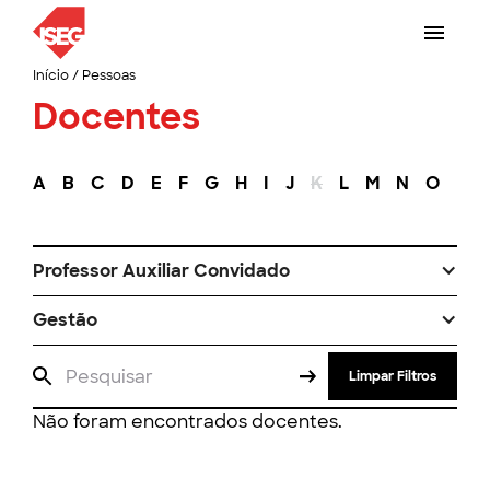
Início
/
Pessoas
Docentes
A
B
C
D
E
F
G
H
I
J
K
L
M
N
O
P
Professor Auxiliar Convidado
Gestão
Limpar Filtros
Não foram encontrados docentes.