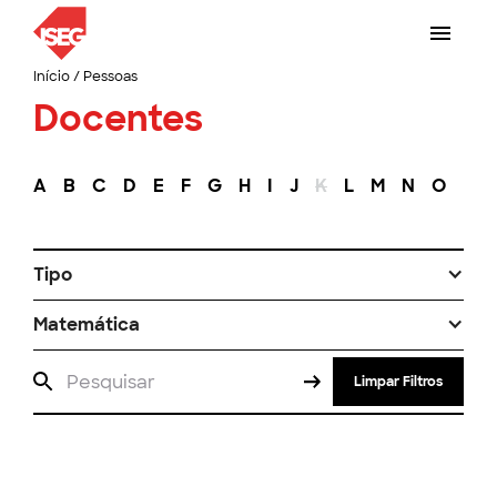
Início
/
Pessoas
Docentes
A
B
C
D
E
F
G
H
I
J
K
L
M
N
O
P
Tipo
Matemática
Limpar Filtros