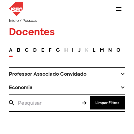
Início
/
Pessoas
Docentes
A
B
C
D
E
F
G
H
I
J
K
L
M
N
O
P
Professor Associado Convidado
Economia
Limpar Filtros