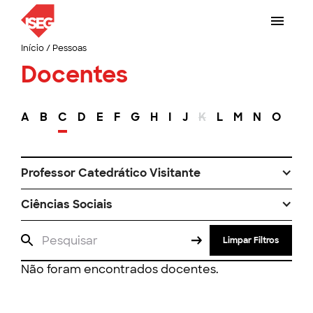
Início
/
Pessoas
Docentes
A
B
C
D
E
F
G
H
I
J
K
L
M
N
O
P
Professor Catedrático Visitante
Ciências Sociais
Limpar Filtros
Não foram encontrados docentes.