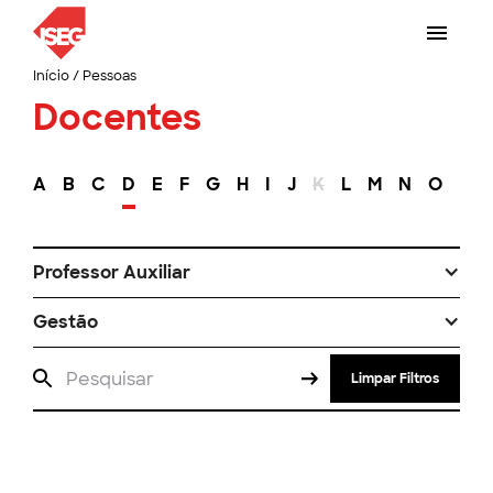
Início
/
Pessoas
Docentes
A
B
C
D
E
F
G
H
I
J
K
L
M
N
O
P
Professor Auxiliar
Gestão
Limpar Filtros