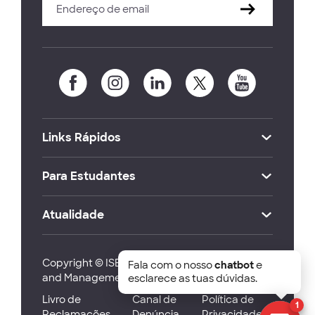
Links Rápidos
Para Estudantes
Atualidade
Copyright © ISEG Lisbon School of Economics
Fala com o nosso
chatbot
e
and Management 2026
esclarece as tuas dúvidas.
Livro de
Canal de
Política de
1
Reclamações
Denúncia
Privacidade