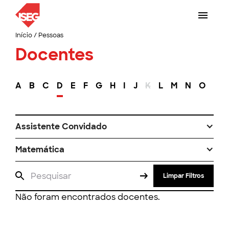
Início
/
Pessoas
Docentes
A
B
C
D
E
F
G
H
I
J
K
L
M
N
O
P
Assistente Convidado
Matemática
Limpar Filtros
Não foram encontrados docentes.